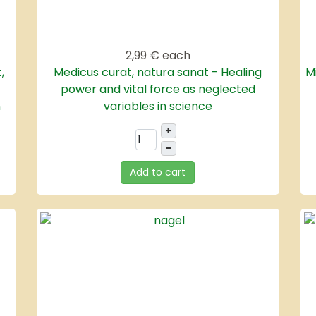
2,99 €
each
,
Medicus curat, natura sanat - Healing
M
power and vital force as neglected
n
variables in science
+
–
Add to cart