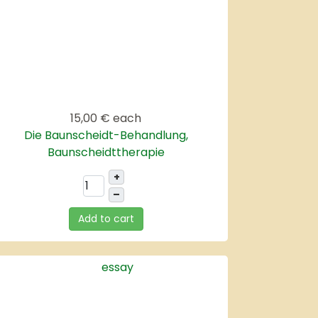
15,00 €
each
Die Baunscheidt-Behandlung,
Baunscheidttherapie
+
–
Add to cart