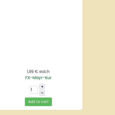
1,99 €
each
FX-Mayr-Kur
+
–
Add to cart