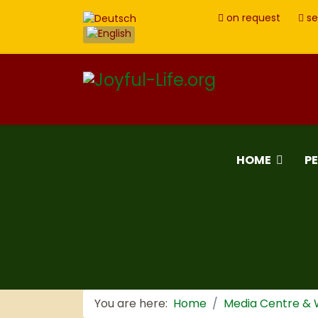
on request
se
HOME
P
You are here:
Home
Media Centre &