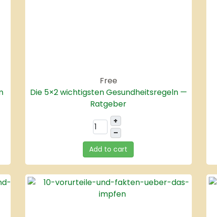
Free
m
Die 5×2 wichtigsten Gesundheitsregeln —
Ratgeber
+
–
Add to cart