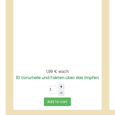
1,99 €
each
10 Vorurteile und Fakten über das Impfen
+
–
Add to cart