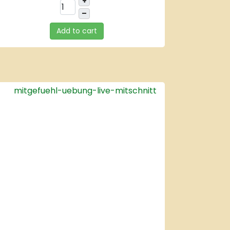
+
–
Add to cart