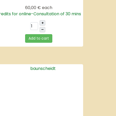
60,00 €
each
redits for online-Consultation of 30 mins
+
–
Add to cart