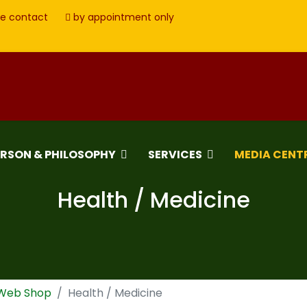
e contact
by appointment only
ERSON & PHILOSOPHY
SERVICES
MEDIA CENT
Health / Medicine
 Web Shop
Health / Medicine