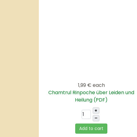
1,99 €
each
Chamtrul Rinpoche über Leiden und
Heilung (PDF)
+
–
Add to cart