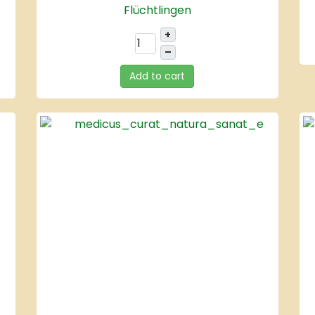
Flüchtlingen
+
–
Add to cart