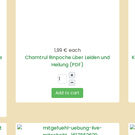
1,99 €
each
e
Chamtrul Rinpoche über Leiden und
K
Heilung (PDF)
+
–
Add to cart