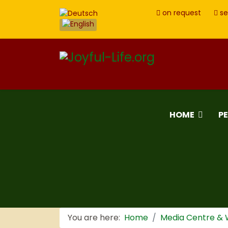
on request
se
HOME
P
You are here:
Home
Media Centre &