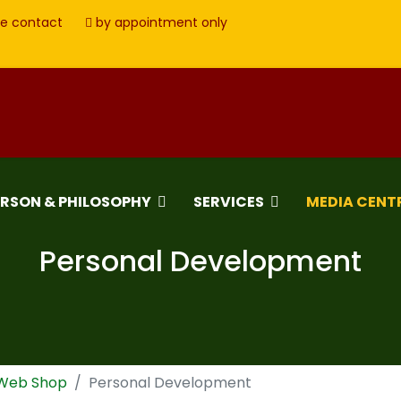
e contact
by appointment only
ERSON & PHILOSOPHY
SERVICES
MEDIA CENT
Personal Development
 Web Shop
Personal Development