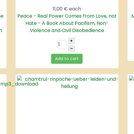
11,00 €
each
be
Peace - Real Power Comes from Love, not
M
Hate - A Book About Pacifism, Non-
m
Violence and Civil Disobedience
+
–
Add to cart