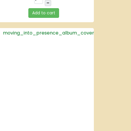
–
Add to cart