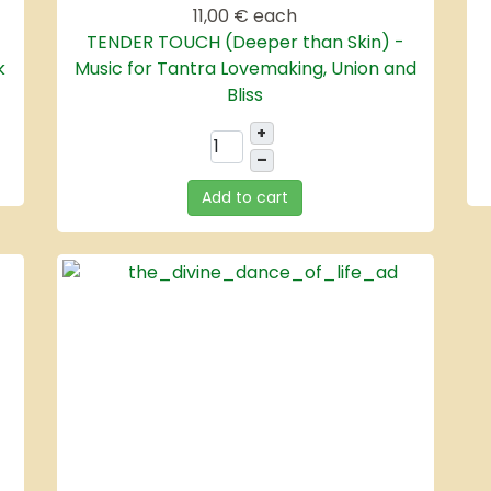
11,00 €
each
TENDER TOUCH (Deeper than Skin) -
k
Music for Tantra Lovemaking, Union and
Bliss
+
–
Add to cart