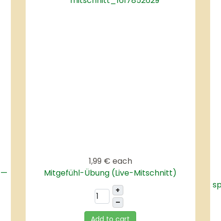
1,99 €
each
 —
Mitgefühl-Übung (Live-Mitschnitt)
sp
+
–
Add to cart