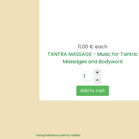
11,00 €
each
TANTRA MASSAGE - Music for Tantric
Massages and Bodywork
+
–
Add to cart
FaLang translation system by Faboba